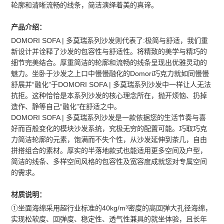
轮廓和清晰流畅的线条，简洁演绎着美的真谛。
产品介绍：
DOMORI SOFA | 多莫瑞系列沙发则代表了:极简与舒适，我们重
新设计并诠释了沙发的包容性与舒适性。将精致的美学与精巧的
细节完美结合。厚重简洁的轮廓和流畅的线条呈现出优雅灵动的
魅力。坐卧于沙发之上口中慢慢融化的Domori巧克力就如同慢慢
舒展并“融化”于DOMORI SOFA | 多莫瑞系列沙发中一样让人无法
抗拒。这种恰恰是本系列沙发的核心理念所在，抛开烦恼、扔掉
造作、静等自己“融化”在舒适之中。
DOMORI SOFA | 多莫瑞系列沙发是一款依据您的生活节奏与喜
好而百般变化的模块沙发系统，究极无穷的配置可能。巧取巧克
力简洁轮廓的元素，饱满而不失个性，从沙发延伸到茶几，自由
拼搭组合的素材。厚实的半落地款式也能适用更多空间及户型，
简洁的线条、多样空间风格的包容性及宽容度成就您对专属空间
的需求。
材质说明：
①坐面海绵采用超行业标准的40kg/m³密度的高回弹大孔径海绵，
实现松软度、回弹度、稳定性、透气性兼具的就坐体验，且长年