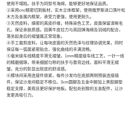
使用不塌陷。扶手为同型号海绵，能够更好地保证品质。
②采用cnc精密切割板材，实木立体框架，使用俄罗斯进口落叶松
木方及金属内框架，承受力更强，使用更耐久。
③天然皮料，缜密的真皮纤维，特殊染色工艺，皮面保留清晰毛
孔，保证亲肤质感。因黄牛皮拉力与高回弹海绵及羽绒的配合，
落坐起身后的褶皱属正常现象。
④手工裁剪皮料，让每块皮面的天然色泽与纹理协调完美，同时
保证每一弧面紧密贴合，强化曲线的丰满流畅。
⑤毫米级车线精度平滑无褶皱，1mm精度级车线工艺，一针一线
的精磨细琢，带来细腻匀称的扶手与靠背边线，面料平滑无褶
皱，充分的彰显出软皮的舒适感。
⑥模块间采用连接件锁紧，每件沙发均在底部两侧预装连接插
件，保证沙发间稳定不移位。3cm圆脚及五金中脚加上黑胶脚垫
稳定支撑，美观且更好保护地板。配包处别致的五金配件，让沙
发更具吸引力。