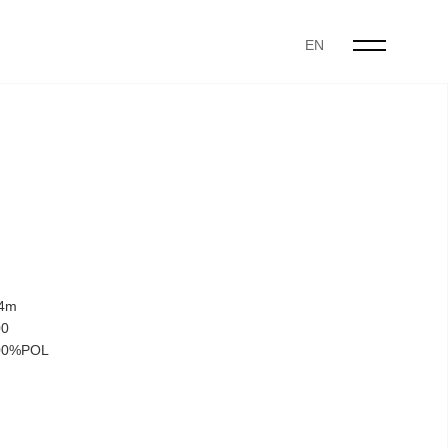
EN
4m
0
0%POL